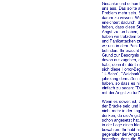
Gedanke und schon br
uns aus. Das sollte a
Problem mehr sein. E
darum zu wissen. Wi
erleichtert dadurch, 
haben, dass diese St
Angst zu tun haben, 
haben wir trotzdem b
und Panikattacken 
wir uns in dem Park 
befinden. Ihr brauch
Grund zur Besorgnis 
davon auszugehen, d
habt, denn ihr dürft 
sich diese Horror-Beg
"U-Bahn", "Waldpark
jahrelang dermaßen i
haben, so dass es ni
einfach zu sagen: "D
mit der Angst zu tun"
Wenn es soweit ist, d
der Brücke seid und 
nicht mehr in der Lag
denken, da die Angst
schon angesetzt hat.
in der Lage einen kl
bewahren. Ihr habt n
gegenüber der Angst,
begreifen, dass die 