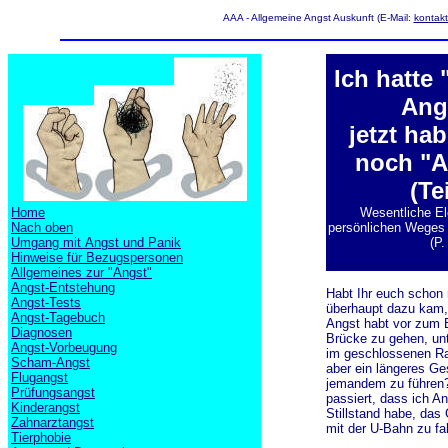
AAA - Allgemeine Angst Auskunft (E-Mail:
kontak
Ich hatte 
Angs
jetzt hab
noch "An
(Tei
Home
Wesentliche E
Nach oben
persönlichen Weges 
Umgang mit Angst und Panik
(P.
Hinweise für Bezugspersonen
Allgemeines zur "Angst"
Angst-Entstehung
Habt Ihr euch schon 
Angst-Tests
überhaupt dazu kam, 
Angst-Tagebuch
Angst habt vor zum B
Diagnosen
Brücke zu gehen, un
Angst-Vorbeugung
im geschlossenen Ra
Scham-Angst
aber ein längeres Ge
Flugangst
jemandem zu führen?
Prüfungsangst
passiert, dass ich An
Kinderangst
Stillstand habe, das 
Zahnarztangst
mit der U-Bahn zu f
Tierphobie