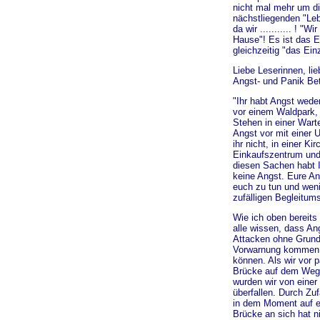
nicht mal mehr um d
nächstliegenden "Leb
da wir ........... ! "W
Hause"! Es ist das E
gleichzeitig "das Ein
Liebe Leserinnen, lie
Angst- und Panik Bet
"Ihr habt Angst wede
vor einem Waldpark,
Stehen in einer War
Angst vor mit einer 
ihr nicht, in einer Ki
Einkaufszentrum und 
diesen Sachen habt I
keine Angst. Eure An
euch zu tun und weni
zufälligen Begleitum
Wie ich oben bereits
alle wissen, dass An
Attacken ohne Grund,
Vorwarnung kommen
können. Als wir vor 
Brücke auf dem Weg
wurden wir von einer
überfallen. Durch Zuf
in dem Moment auf e
Brücke an sich hat ni