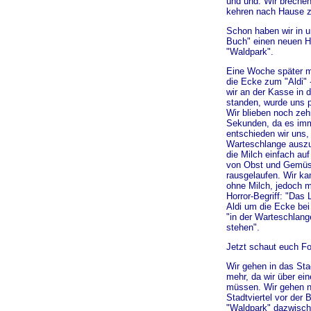
und und. Wir breche
kehren nach Hause z
Schon haben wir in 
Buch" einen neuen Ho
"Waldpark".
Eine Woche später m
die Ecke zum "Aldi" 
wir an der Kasse in 
standen, wurde uns p
Wir blieben noch zeh
Sekunden, da es imm
entschieden wir uns,
Warteschlange auszu
die Milch einfach au
von Obst und Gemüse
rausgelaufen. Wir k
ohne Milch, jedoch 
Horror-Begriff: "Das
Aldi um die Ecke bei
"in der Warteschlang
stehen".
Jetzt schaut euch F
Wir gehen in das Sta
mehr, da wir über ei
müssen. Wir gehen ni
Stadtviertel vor der 
"Waldpark" dazwisch