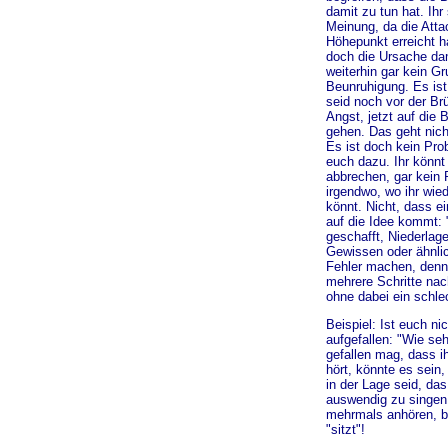
damit zu tun hat. Ihr
Meinung, da die Atta
Höhepunkt erreicht h
doch die Ursache da
weiterhin gar kein Gr
Beunruhigung. Es ist 
seid noch vor der Br
Angst, jetzt auf die 
gehen. Das geht nich
Es ist doch kein Pro
euch dazu. Ihr könnt
abbrechen, gar kein 
irgendwo, wo ihr wie
könnt. Nicht, dass e
auf die Idee kommt: 
geschafft, Niederlag
Gewissen oder ähnlic
Fehler machen, denn 
mehrere Schritte na
ohne dabei ein schle
Beispiel: Ist euch ni
aufgefallen: "Wie se
gefallen mag, dass i
hört, könnte es sein,
in der Lage seid, das
auswendig zu singen
mehrmals anhören, b
"sitzt"!