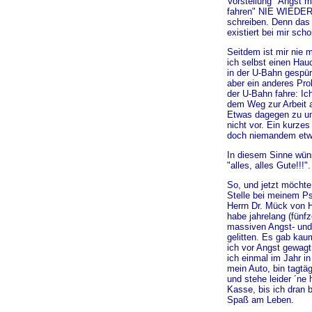
Vorstellung "Angst m
fahren" NIE WIEDER
schreiben. Denn das
existiert bei mir sch
Seitdem ist mir nie 
ich selbst einen Hau
in der U-Bahn gespür
aber ein anderes Pro
der U-Bahn fahre: I
dem Weg zur Arbeit 
Etwas dagegen zu un
nicht vor. Ein kurzes
doch niemandem etw
In diesem Sinne wün
"alles, alles Gute!!!".
So, und jetzt möchte
Stelle bei meinem P
Herrn Dr. Mück von 
habe jahrelang (fünf
massiven Angst- und
gelitten. Es gab ka
ich vor Angst gewagt
ich einmal im Jahr in
mein Auto, bin tagtäg
und stehe leider ´ne
Kasse, bis ich dran b
Spaß am Leben.