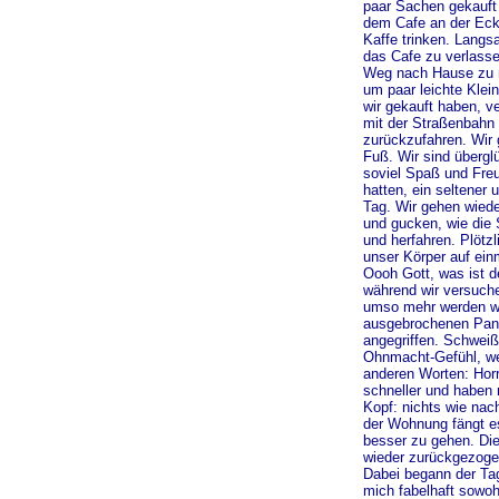
paar Sachen gekauft 
dem Cafe an der Ec
Kaffe trinken. Langs
das Cafe zu verlasse
Weg nach Hause zu 
um paar leichte Klein
wir gekauft haben, ve
mit der Straßenbahn
zurückzufahren. Wir
Fuß. Wir sind überglü
soviel Spaß und Fr
hatten, ein seltener 
Tag. Wir gehen wiede
und gucken, wie die
und herfahren. Plötzl
unser Körper auf ein
Oooh Gott, was ist d
während wir versuche
umso mehr werden wir
ausgebrochenen Pan
angegriffen. Schwei
Ohnmacht-Gefühl, we
anderen Worten: Hor
schneller und haben 
Kopf: nichts wie nac
der Wohnung fängt e
besser zu gehen. Die
wieder zurückgezogen
Dabei begann der Tag
mich fabelhaft sowo