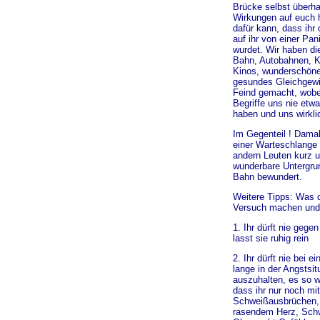
Brücke selbst überha
Wirkungen auf euch h
dafür kann, dass ihr
auf ihr von einer Pan
wurdet. Wir haben di
Bahn, Autobahnen, K
Kinos, wunderschöne
gesundes Gleichgewi
Feind gemacht, wobe
Begriffe uns nie et
haben und uns wirkli
Im Gegenteil ! Damal
einer Warteschlange
andern Leuten kurz u
wunderbare Untergrun
Bahn bewundert.
Weitere Tipps: Was 
Versuch machen und 
1. Ihr dürft nie gege
lasst sie ruhig rein
2. Ihr dürft nie bei 
lange in der Angstsi
auszuhalten, es so 
dass ihr nur noch mit
Schweißausbrüchen,
rasendem Herz, Schw