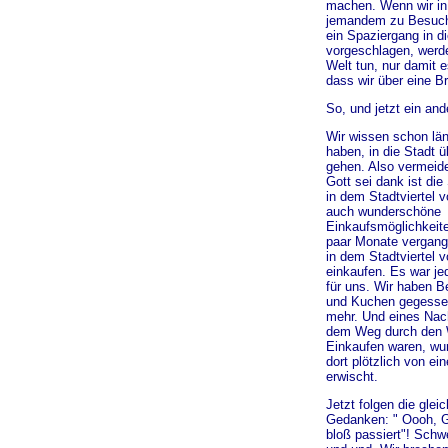
machen. Wenn wir in
jemandem zu Besuch 
ein Spaziergang in d
vorgeschlagen, werde
Welt tun, nur damit e
dass wir über eine 
So, und jetzt ein and
Wir wissen schon län
haben, in die Stadt 
gehen. Also vermei
Gott sei dank ist die
in dem Stadtviertel v
auch wunderschöne
Einkaufsmöglichkeit
paar Monate vergang
in dem Stadtviertel 
einkaufen. Es war je
für uns. Wir haben B
und Kuchen gegesse
mehr. Und eines Nach
dem Weg durch den 
Einkaufen waren, wu
dort plötzlich von ei
erwischt.
Jetzt folgen die glei
Gedanken: " Oooh, Go
bloß passiert"! Sch