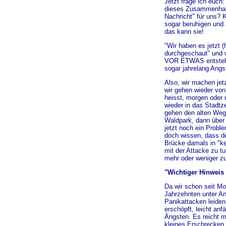
Jetzt frage ich euch:
dieses Zusammenhang
Nachricht" für uns? 
sogar beruhigen und 
das kann sie!
"Wir haben es jetzt (h
durchgeschaut" und
VOR ETWAS entsteht
sogar jahrelang Angs
Also, wir machen jetz
wir gehen wieder von
heisst, morgen oder 
wieder in das Stadtz
gehen den alten Weg
Waldpark, dann über 
jetzt noch ein Proble
doch wissen, dass d
Brücke damals in "k
mit der Attacke zu tu
mehr oder weniger zu
"Wichtiger Hinweis
Da wir schon seit Mo
Jahrzehnten unter An
Panikattacken leiden,
erschöpft, leicht anf
Ängsten. Es reicht mi
kleines Erschrecken 