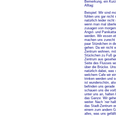
Bemerkung, ein Kurz
Alltag:
Beispiel: Wir sind m
fühlen uns gar nicht
natürlich leider nich
wenn man mal überle
zusagen von morgen
Angst- und Panikatt
werden. Wir essen e
machen uns zurecht u
paar Stündchen in d
gehen. Da wir nicht 
Zentrum wohnen, möc
Stückchen zu Fuß g
Zentrum aus gesehen
Seite des Flusses w
über die Brücke. Un
natürlich dabei, was 
welchem Cafe wir ei
trinken werden und s
ist wunderschön, also
befinden uns gerade 
schauen uns die vorb
unter uns an, halten
das Ganze. Wir gehe
weiter. Nach ´ner ha
das Stadt-Zentrum er
einem zum andern Ge
alles, was uns gefäll