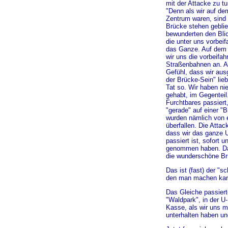
mit der Attacke zu tun
"Denn als wir auf de
Zentrum waren, sind 
Brücke stehen geblie
bewunderten den Blic
die unter uns vorbeif
das Ganze. Auf dem
wir uns die vorbeifa
Straßenbahnen an. A
Gefühl, dass wir aus
der Brücke-Sein" lieb
Tat so. Wir haben ni
gehabt, im Gegenteil
Furchtbares passiert,
"gerade" auf einer "
wurden nämlich von 
überfallen. Die Attac
dass wir das ganze 
passiert ist, sofort u
genommen haben. Da
die wunderschöne Br
Das ist (fast) der "s
den man machen kan
Das Gleiche passier
"Waldpark", in der U
Kasse, als wir uns 
unterhalten haben un