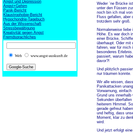
Angst und Depression
Weder ´ne Brücke ist
Angst+Gehirn
unter den Füssen zu
Panik-Bericht
noch bin ich mal von
Klaustrophobie-Bericht
Fluss gefallen, aber 
Hypochondrie-Tagebuch
trotzdem sehr groß.
Aus der Wissenschaft
Stressbewältigung
Normalerweise liebe 
Kreativität gegen Angst
Höhe. Es war doch i
Fremdsprachliches
einer Brücke, Schiff
überhaupt. Oder mit
fahren, war für mich
besonderes Erlebnis.
Web
www.angst-auskunft.de
passiert, warum habe
davor?!
Und plötzlich passier
nur träumen konnte.
Wir alle wissen, das
Panikattacken unang
Vorwarnung, einfach 
Grund uns innerhalb 
Sekunden überfallen
heiterem Himmel. So
gerade gefreut haben
und heftig, dass uns
Moment, klar zu den
wird.
Und jetzt erfolgt eine