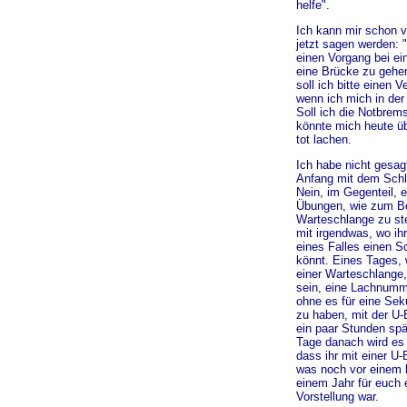
helfe".
Ich kann mir schon vo
jetzt sagen werden: 
einen Vorgang bei ei
eine Brücke zu gehe
soll ich bitte einen 
wenn ich mich in der
Soll ich die Notbrem
könnte mich heute üb
tot lachen.
Ich habe nicht gesagt
Anfang mit dem Sch
Nein, im Gegenteil, e
Übungen, wie zum Bei
Warteschlange zu st
mit irgendwas, wo ihr
eines Falles einen S
könnt. Eines Tages, 
einer Warteschlange,
sein, eine Lachnumme
ohne es für eine S
zu haben, mit der U-
ein paar Stunden spä
Tage danach wird es 
dass ihr mit einer U
was noch vor einem 
einem Jahr für euch e
Vorstellung war.