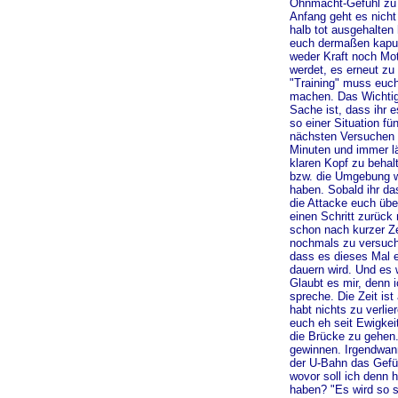
Ohnmacht-Gefühl zu
Anfang geht es nicht
halb tot ausgehalten
euch dermaßen kaput
weder Kraft noch Mot
werdet, es erneut z
"Training" muss euch
machen. Das Wichtig
Sache ist, dass ihr e
so einer Situation fü
nächsten Versuchen
Minuten und immer lä
klaren Kopf zu beha
bzw. die Umgebung
haben. Sobald ihr da
die Attacke euch über
einen Schritt zurück
schon nach kurzer Ze
nochmals zu versuch
dass es dieses Mal 
dauern wird. Und es 
Glaubt es mir, denn 
spreche. Die Zeit ist 
habt nichts zu verlier
euch eh seit Ewigkei
die Brücke zu gehen.
gewinnen. Irgendwann
der U-Bahn das Gefü
wovor soll ich denn h
haben? "Es wird so s