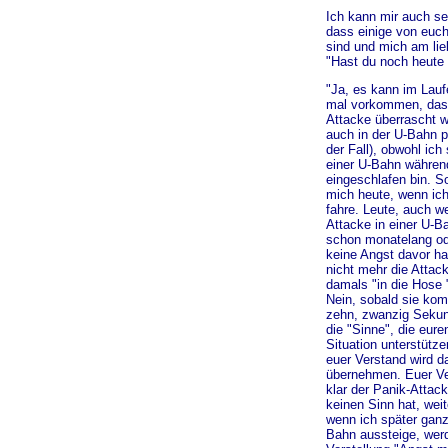
Ich kann mir auch seh
dass einige von euch
sind und mich am lie
"Hast du noch heute
"Ja, es kann im Lauf
mal vorkommen, dass
Attacke überrascht 
auch in der U-Bahn p
der Fall), obwohl ic
einer U-Bahn währen
eingeschlafen bin. S
mich heute, wenn ic
fahre. Leute, auch w
Attacke in einer U-B
schon monatelang ode
keine Angst davor hab
nicht mehr die Attack
damals "in die Hose
Nein, sobald sie kom
zehn, zwanzig Sekun
die "Sinne", die eure
Situation unterstütze
euer Verstand wird 
übernehmen. Euer Ver
klar der Panik-Attac
keinen Sinn hat, weit
wenn ich später ganz
Bahn aussteige, werd