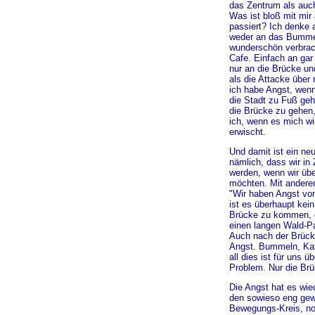
das Zentrum als au
Was ist bloß mit mir
passiert? Ich denke 
weder an das Bummel
wunderschön verbra
Cafe. Einfach an gar
nur an die Brücke u
als die Attacke über 
ich habe Angst, wenn
die Stadt zu Fuß ge
die Brücke zu gehe
ich, wenn es mich wi
erwischt.
Und damit ist ein neu
nämlich, dass wir in
werden, wenn wir üb
möchten. Mit andere
"Wir haben Angst vor
ist es überhaupt kein
Brücke zu kommen, o
einen langen Wald-P
Auch nach der Brück
Angst. Bummeln, Kaf
all dies ist für uns ü
Problem. Nur die Brü
Die Angst hat es wie
den sowieso eng ge
Bewegungs-Kreis, no