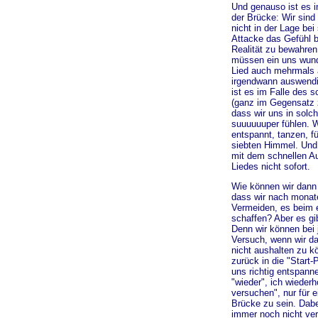
Und genauso ist es in
der Brücke: Wir sind
nicht in der Lage bei
Attacke das Gefühl b
Realität zu bewahre
müssen ein
uns
wund
Lied auch mehrmals 
irgendwann auswendi
ist es im Falle des 
(ganz im Gegensatz z
dass wir uns in sol
suuuuuuper fühlen. W
entspannt, tanzen, f
siebten Himmel. Und
mit dem schnellen A
Liedes nicht sofort.
Wie können wir dann
dass wir nach monat
Vermeiden, es beim e
schaffen? Aber es gi
Denn wir können bei
Versuch, wenn wir d
nicht aushalten zu k
zurück in die "Start-
uns richtig entspann
"wieder", ich wiederh
versuchen", nur für e
Brücke zu sein. Dabei
immer noch nicht ve