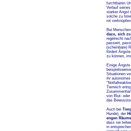
furchtbaren Un
Verlauf seine
starker Angst 
solche zu höre
rot verknüpfen
Bei Menschen 
dazu, sich zu
regelrecht nac
passiert, pass
(scheinbare) R
fördert Ängste
zu können, imm
Einige Ängste
beispielsweise
Situationen ve
ihr autonomes
"Notfallreaktio
Tierreich ents
Zusammenhang 
von Blut- oder
das Bewusstsei
Auch bei
Tier
Hunde), der
H
engen Räum
dass sie teilw
in entsprechen