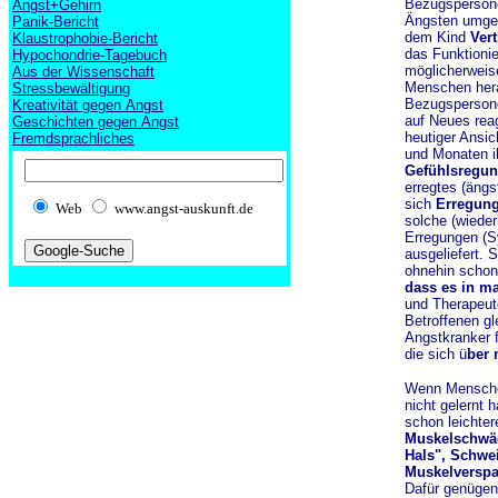
Bezugspersone
Angst+Gehirn
Ängsten umgeh
Panik-Bericht
dem Kind
Ver
Klaustrophobie-Bericht
das Funktioni
Hypochondrie-Tagebuch
möglicherweis
Aus der Wissenschaft
Menschen her
Stressbewältigung
Bezugspersonen
Kreativität gegen Angst
auf Neues reag
Geschichten gegen Angst
heutiger Ansic
Fremdsprachliches
und Monaten 
Gefühlsregu
erregtes (ängs
sich
Erregung
Web
www.angst-auskunft.de
solche (wieder
Erregungen (S
ausgeliefert. 
ohnehin scho
dass es in m
und Therapeut
Betroffenen g
Angstkranker f
die sich ü
ber 
Wenn Menschen
nicht gelernt 
schon leichter
Muskelschwäc
Hals", Schwe
Muskelversp
Dafür genügen