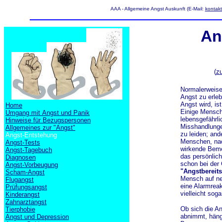
AAA - Allgemeine Angst Auskunft (E-Mail:
kontak
An
(
z
Normalerweise 
Angst zu erleb
Angst wird, is
Home
Einige Mensch
Umgang mit Angst und Panik
lebensgefährli
Hinweise für Bezugspersonen
Misshandlunge
Allgemeines zur "Angst"
zu leiden; and
Angst-Entstehung
Menschen, nac
Angst-Tests
wirkende Bemer
Angst-Tagebuch
das persönlich
Diagnosen
schon bei der 
Angst-Vorbeugung
"Angstbereits
Scham-Angst
Mensch auf ne
Flugangst
eine Alarmreak
Prüfungsangst
vielleicht sog
Kinderangst
Zahnarztangst
Ob sich die An
Tierphobie
abnimmt, hängt
Angst und Depression