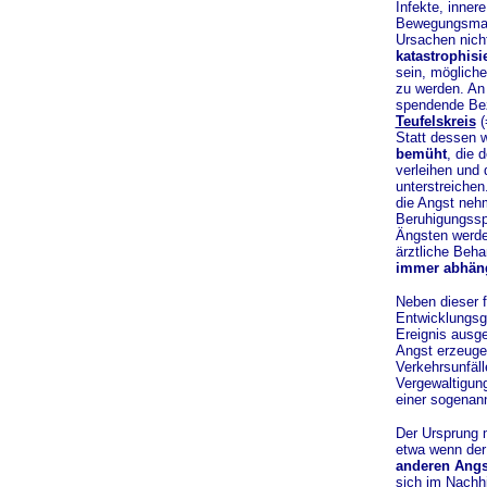
Infekte, inner
Bewegungsmang
Ursachen nicht
katastrophisi
sein, möglich
zu werden. An 
spendende Be
Teufelskreis
(
Statt dessen 
bemüht
, die 
verleihen und 
unterstreichen
die Angst nehm
Beruhigungsspr
Ängsten werden
ärztliche Beha
immer abhäng
Neben dieser 
Entwicklungsge
Ereignis ausg
Angst erzeuge
Verkehrsunfäl
Vergewaltigung
einer sogenan
Der Ursprung 
etwa wenn der
anderen Angs
sich im Nachhi