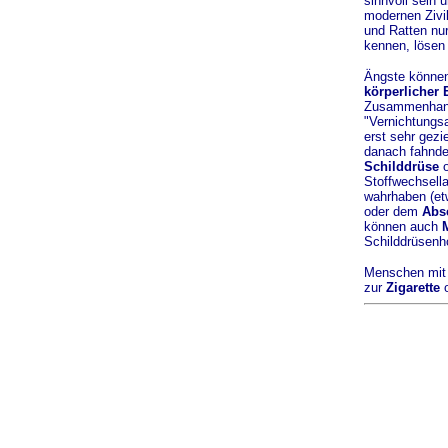
sinnvoll sein u
modernen Zivil
und Ratten nu
kennen, lösen
Ängste können
körperlicher
Zusammenhang 
"Vernichtungs
erst sehr gezi
danach fahnde
Schilddrüse
o
Stoffwechsella
wahrhaben (et
oder dem
Abs
können auch
Schilddrüsenh
Menschen mit 
zur
Zigarette
o