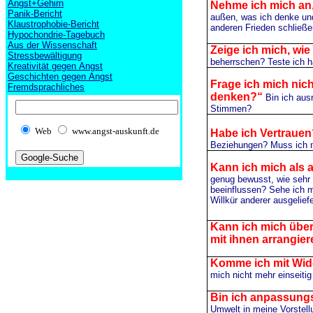
Angst+Gehirn
Nehme ich mich an,
Panik-Bericht
außen, was ich denke und
Klaustrophobie-Bericht
anderen Frieden schließe
Hypochondrie-Tagebuch
Aus der Wissenschaft
Zeige ich mich, wie
Stressbewältigung
beherrschen? Teste ich h
Kreativität gegen Angst
Geschichten gegen Angst
Frage ich mich nic
Fremdsprachliches
denken?“
Bin ich aus
Stimmen?
Web
www.angst-auskunft.de
Habe ich Vertraue
Beziehungen? Muss ich ni
Kann ich mich als a
genug bewusst, wie sehr
beeinflussen? Sehe ich m
Willkür anderer ausgeliefe
Kann ich mich übe
mit ihnen arrangie
Komme ich mit Wid
mich nicht mehr einseitig
Bin ich anpassungs
Umwelt in meine Vorstell