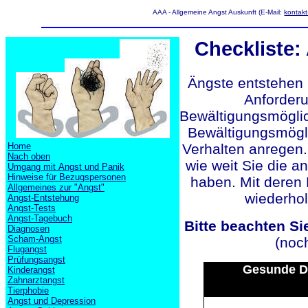
AAA - Allgemeine Angst Auskunft (E-Mail:
kontak
Checkliste
Ängste entstehen 
Anforder
Bewältigungsmöglich
Bewältigungsmögli
Home
Verhalten anregen.
Nach oben
wie weit Sie die a
Umgang mit Angst und Panik
Hinweise für Bezugspersonen
haben. Mit deren H
Allgemeines zur "Angst"
wiederhol
Angst-Entstehung
Angst-Tests
Angst-Tagebuch
Bitte beachten Si
Diagnosen
Scham-Angst
(noc
Flugangst
Prüfungsangst
Gesunde De
Kinderangst
Zahnarztangst
Tierphobie
Angst und Depression