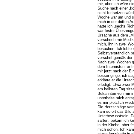
mir, aber ich wäre ni
Suche nach einer „kö
nicht fortsetzen würd
Woche war um und s
mich in der dritten A
hatte ich „sechs Richt
war fester Überzeugu
Ursache aus dem „M
verschrieb mir Medi
mich, ihn in zwei Wo
besuchen. Ich lobte 
Selbstverständlich b
vorschriftgemäß die 
Nach zwei Wochen gi
dem Internisten, er f
mir jetzt nach der E
besser ginge, ich sag
erklärte er die Ursac
erledigt. Etwa zwei 
am hellsten Tag sitze
Bekannten von mir in
unterhalte mich ents
es mir plötzlich wied
Die Herzschläge verd
kam sofort das Bild 
Unterbewusstsein. Da
saßen, bekam ich ke
in der Kirche, aber f
mich schon. Ich kam 
etwas kurzfristig in 