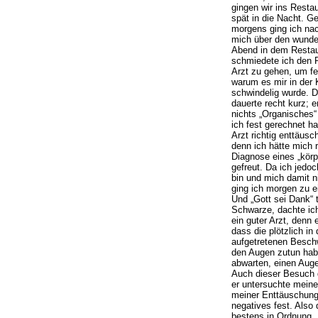
gingen wir ins Restau
spät in die Nacht. G
morgens ging ich na
mich über den wunde
Abend in dem Restau
schmiedete ich den 
Arzt zu gehen, um fe
warum es mir in der K
schwindelig wurde. 
dauerte recht kurz; er
nichts „Organisches“ 
ich fest gerechnet h
Arzt richtig enttäusc
denn ich hätte mich r
Diagnose eines „kör
gefreut. Da ich jedoc
bin und mich damit ni
ging ich morgen zu 
Und „Gott sei Dank“ t
Schwarze, dachte ich
ein guter Arzt, denn 
dass die plötzlich in
aufgetretenen Besch
den Augen zutun ha
abwarten, einen Aug
Auch dieser Besuch d
er untersuchte mein
meiner Enttäuschung 
negatives fest. Also
bestens in Ordnung.