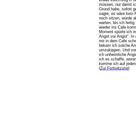
müssen, nur damit ic
Grund habe, sofort 
sagte, es wäre kein P
noch sitzen, würde a
warten, bis ich fertig
wieder ins Cafe kom
Moment spürte ich in
Angst vor Angst“. I
mir in dem Cafe schw
bekam ich solche An
umzukippen. Und vor
ich unheimliche Angs
ich es schaffe, woran
komme ich auf jeden 
(
Zur Fortsetzung
)