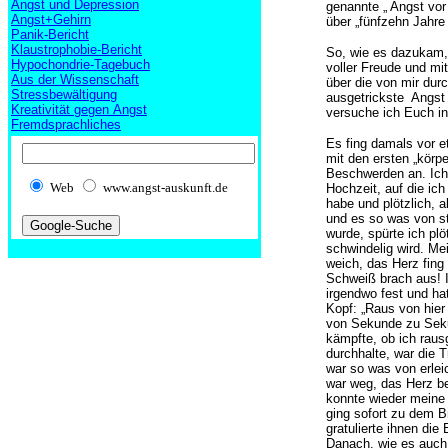
Angst und Depression
genannte „ Angst vor
Angst+Gehirn
über „fünfzehn Jahre 
Panik-Bericht
Klaustrophobie-Bericht
So, wie es dazukam,
Hypochondrie-Tagebuch
voller Freude und m
Aus der Wissenschaft
über die von mir dur
Stressbewältigung
ausgetrickste Angst 
Kreativität gegen Angst
versuche ich Euch in
Fremdsprachliches
Es fing damals vor e
mit den ersten „körpe
Beschwerden an. Ich 
Web
www.angst-auskunft.de
Hochzeit, auf die ich
habe und plötzlich, 
und es so was von sti
wurde, spürte ich plö
schwindelig wird. Me
weich, das Herz fing
Schweiß brach aus! I
irgendwo fest und ha
Kopf: „Raus von hier
von Sekunde zu Sek
kämpfte, ob ich rau
durchhalte, war die 
war so was von erleic
war weg, das Herz be
konnte wieder meine 
ging sofort zu dem B
gratulierte ihnen die
Danach, wie es auch 