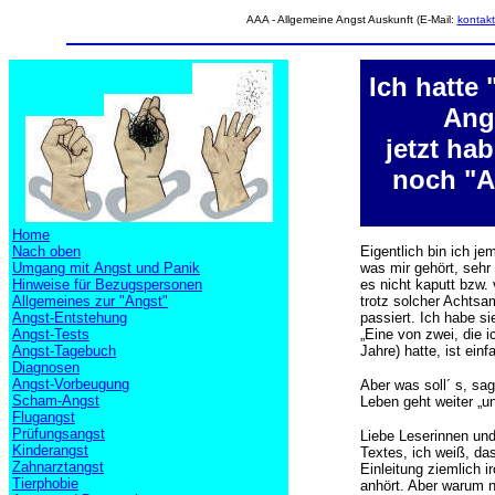
AAA - Allgemeine Angst Auskunft (E-Mail:
kontak
Ich hatte 
Angs
jetzt hab
noch "An
Home
Nach oben
Eigentlich bin ich je
Umgang mit Angst und Panik
was mir gehört, sehr
Hinweise für Bezugspersonen
es nicht kaputt bzw. 
Allgemeines zur "Angst"
trotz solcher Achtsam
Angst-Entstehung
passiert. Ich habe si
Angst-Tests
„Eine von zwei, die i
Angst-Tagebuch
Jahre) hatte, ist einf
Diagnosen
Angst-Vorbeugung
Aber was soll´ s, sag
Scham-Angst
Leben geht weiter „un
Flugangst
Prüfungsangst
Liebe Leserinnen und
Kinderangst
Textes, ich weiß, da
Zahnarztangst
Einleitung ziemlich i
Tierphobie
anhört. Aber warum n