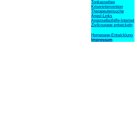
Tonkassetten
Krisenintervention
Therapeutensuche
Angst-Links
Angstselbsthilfe-Internet
Zivilcourage entwickeln
Homepage-Entwicklung
Impressum