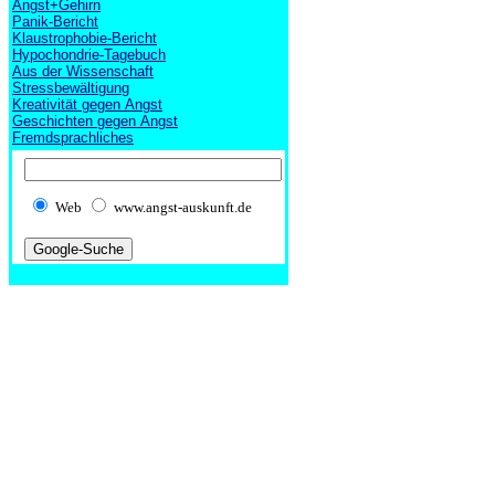
Angst+Gehirn
Panik-Bericht
Klaustrophobie-Bericht
Hypochondrie-Tagebuch
Aus der Wissenschaft
Stressbewältigung
Kreativität gegen Angst
Geschichten gegen Angst
Fremdsprachliches
Web
www.angst-auskunft.de