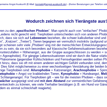
gemeine Angst Auskunft (E-Mail:
kontakt@angst-auskunft.de
) - (Keine Beratungen per Telefon ode
Wodurch zeichnen sich Tierängste aus
en zu den „
spezifischen Phobien
“. Man spricht auch von "einfachen" Pho
eidens nicht gerecht wird. Tierphobien unterscheiden sich von anderen Phobi
ch, dass sie sich auf
Lebewesen
beziehen, die schwer kalkulierbar sind und
en“, „Kratzen“, „Treten“). Tieren begegnen wir vermutlich instinktiv (aufgrund 
pt scheinen sehr viele „Phobien“ eng mit der menschlichen Entwicklungsgesc
en zu sein, da sie sich besonders auf klassische Gefahrensituationen bezieh
erunterzufallen = Höhenangst, aus der Gruppe ausgeschlossen zu werden = so
= Agoraphobie). Für gängige Lebenssituationen sind wir durch die Natur stärker
 Phänomene (gegenüber Kühlschränken und Fernsehgeräten werden selten Phob
 hinzu, dass sie oft mit einem anderen wichtigen Gefühl verbunden sind, d
Dies führt möglicherweise zu einer wechselseitigen Verstärkung der beiden be
inige Tierphobien sind:
Ailurophobie
= Katzenangst,
Arachnophobie
= Spin
etophobie
= Angst vor krabbelnden Tieren,
Kynophobie
= Hundeangst,
Mel
Schlangenangst.
Für Tierphobien gilt – wie für die meisten Phobien – dass s
wächer
ausgeprägt sind und
mit dem Abstand
zur vermeintlichen Gefahrenq
ntwickeln zu können, wie viele Tierhalter bestätigen (z.B. ein Hund vor Gän
dem es einmal schreckhaft reagierte).