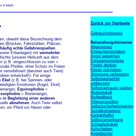
r E-Mail!)
Zurück zur Startseite
?
Gebrauchshinweis
bien, obwohl diese Bezeichnung dem
Behandlungshinweise
en (Brücken, Fahrstühlen, Plätzen,
Allgemeines
häufig echte Gefahrenquellen
Erregungsregulation
unserer Erbanlagen) mit
vermehrter
Angst wegatmen
hichte (unserer Herkunft aus dem
Entspannungstipps
en (z.B. eingeschlossen zu sein =
Positiv denken
ziale Phobie, ohne Schutz im Freien
Körper optimieren
 sensibilisiert (darunter auch Tiere)
Stimmung verbessern
ien entwickelt!). Für einige
Selbstwertgefühl
em
Ekel
(z.B. bei Spinnen- oder
verbessern
teiligten Emotionen (Angst, Ekel).
Selbstvertrauen stärken
nenangst,
Equinophobie
=
Mutprotokoll
issophobie
= Bienenangst,
Biofeedback
ie
in Begleitung einer anderen
Videoexposition
uelle
abnehmen
. Auch Tiere selbst
Selbstsicherheitstraining
sen, ein Pferd vor Hasen oder
Sozialkompetenz
Kontakthelfer
Selbstverteidigung
Schlagfertigkeit
Aufschieben
Angstbücher