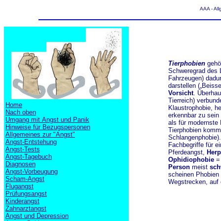
AAA - All
Tierphobien
gehör
Schweregrad des L
Fahrzeugen) dadur
darstellen („Beiss
Vorsicht
. Überhau
Tierreich) verbund
Home
Klaustrophobie, h
Nach oben
erkennbar zu sein 
Umgang mit Angst und Panik
als für modernste
Hinweise für Bezugspersonen
Tierphobien kommt
Allgemeines zur "Angst"
Schlangenphobie). 
Angst-Entstehung
Fachbegriffe für e
Angst-Tests
Pferdeangst,
Herp
Angst-Tagebuch
Ophidiophobie
= 
Diagnosen
Person
meist
sch
Angst-Vorbeugung
scheinen Phobien e
Scham-Angst
Wegstrecken, auf 
Flugangst
Prüfungsangst
Kinderangst
Zahnarztangst
Angst und Depression